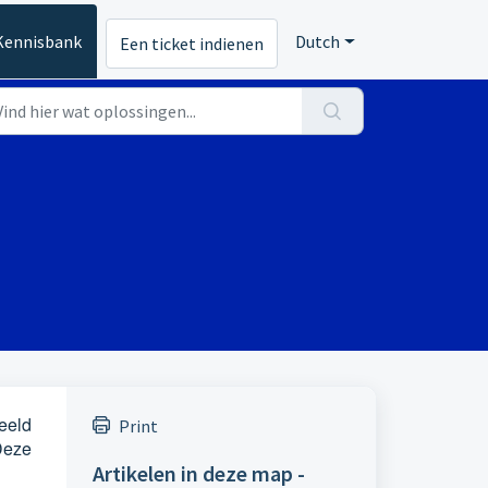
Kennisbank
Dutch
Een ticket indienen
eeld
Print
Deze
Artikelen in deze map -