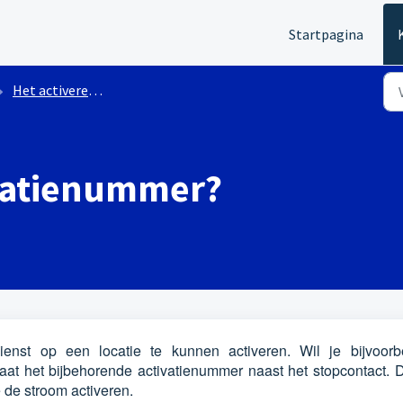
Startpagina
Het activeren van de Walstroom services
ivatienummer?
enst op een locatie te kunnen activeren. Wil je bijvoorb
at het bijbehorende activatienummer naast het stopcontact. 
e de stroom activeren.